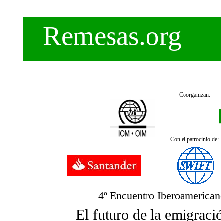
Remesas.org
Coorganizan:
Con el patrocinio de:
4º Encuentro Iberoamerican
El futuro de la emigraci