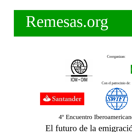
Remesas.org
Coorganizan:
Con el patrocinio de:
4º Encuentro Iberoamerican
El futuro de la emigraci