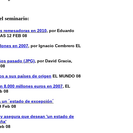
el seminario:
las remesadoras en 2010
, por Eduardo
IAS 12 FEB 08
llones en 2007
, por Ignacio Cembrero EL
años pasado (JPG)
, por David Gracia,
 08
os a sus países de origen
EL MUNDO 08
 8.000 millones euros en 2007
, EL
b 08
ia un ´estado de excepción´
 Feb 08
' y asegura que desean 'un estado de
ña'
eb 08