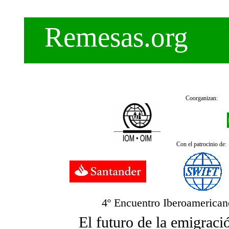
Remesas.org
Coorganizan:
Con el patrocinio de:
4º Encuentro Iberoamerican
El futuro de la emigraci