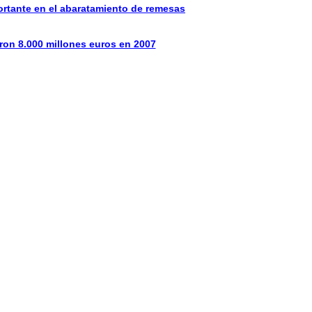
ortante en el abaratamiento de remesas
on 8.000 millones euros en 2007