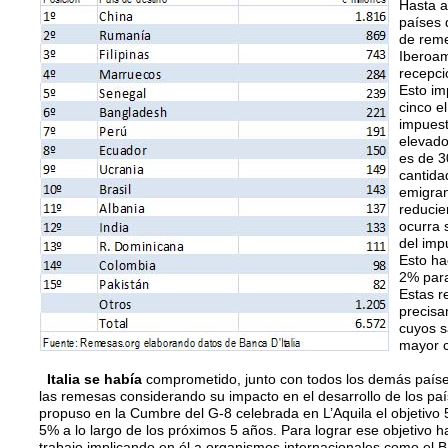
Hasta a
países 
de reme
Iberoam
recepci
Esto imp
cinco el
impuest
elevado
es de 3
cantida
emigran
reducie
ocurra 
del imp
Esto ha
2% para
Estas r
precisa
cuyos s
mayor c
Italia se había
comprometido, junto con todos los demás paíse
las remesas considerando su impacto en el desarrollo de los país
propuso en la Cumbre del G-8 celebrada en L’Aquila el objetivo 
5% a lo largo de los próximos 5 años. Para lograr ese objetivo
trabajo implicando en él a organismos internacionales como el 