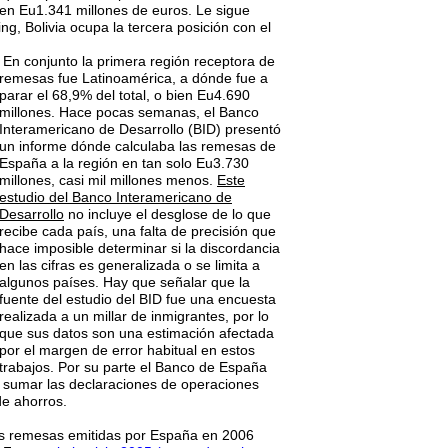
ien Eu1.341 millones de euros. Le sigue
g, Bolivia ocupa la tercera posición con el
En conjunto la primera región receptora de
remesas fue Latinoamérica, a dónde fue a
parar el 68,9% del total, o bien Eu4.690
millones. Hace pocas semanas, el Banco
Interamericano de Desarrollo
(BID)
presentó
un informe dónde calculaba las remesas de
España a la región en tan solo Eu3.730
millones, casi mil millones menos.
Este
estudio del Banco Interamericano de
Desarrollo
no inclu
ye
el desglose de lo que
recib
e
cada país
, una falta de precisión que
hace imposible determinar
si la discordancia
en las cifras
es generalizada o se limita a
algunos países.
H
ay que señalar que la
fuente del estudio del BID fue una encuesta
realizada a
un millar de inmigrantes, por lo
que sus datos son una estimación
afectada
por el margen de error habitual en estos
trabajos
. Por su
parte el Banco de España
de sumar las declaraciones de operaciones
de ahorros.
s remesas emitidas por España en 2006