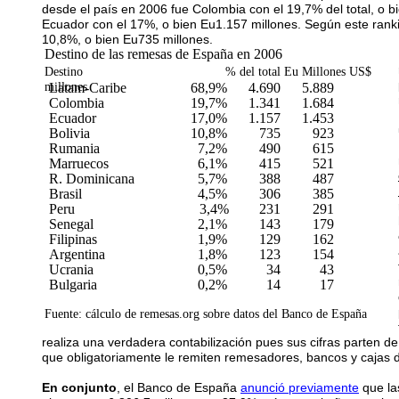
desde el país en 2006 fue Colombia con el 19,7% del total, o b
Ecuador con el 17%, o bien Eu1.157 millones. Según este rankin
10,8%, o bien Eu735 millones.
Destino de las remesas de España en 2006
Destino % del total Eu Millones US$
millones
Latam-Caribe
68,9%
4.690
5.889
Colombia
19,7%
1.341
1.684
Ecuador
17,0%
1.157
1.453
Bolivia
10,8%
735
923
Rumania
7,2%
490
615
Marruecos
6,1%
415
521
R. Dominicana
5,7%
388
487
Brasil
4,5%
306
385
Peru
3,4%
231
291
Senegal
2,1%
143
179
Filipinas
1,9%
129
162
Argentina
1,8%
123
154
Ucrania
0,5%
34
43
Bulgaria
0,2%
14
17
Fuente: cálculo de remesas.org sobre datos del Banco de España
realiza una verdadera contabilización pues sus cifras parten 
que obligatoriamente le remiten remesadores, bancos y cajas 
En conjunto
, el Banco de España
anunció previamente
que la