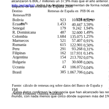
alcanzaron 6.806,7 millones un 37,9% más que el año anterior
sido revisados)
, todos los destinos incrementan de forma notab
Impacto de las remesas de España 2006
Destino Remesas de España en PIB 06 en
Remesas/PIB
US$ millones
Bolivia
923
10.828
8,52%
en %
Ecuador
1.453
40.447
3,59%
Senegal
179
9.242
1,94%
R. Dominicana
487
1,49%
32.600
Colombia
1.684
1,25%
135.075
Marruecos
521
57.407
0,91%
Rumania
615
122.901
0,50%
Peru
291
93.268
0,31%
Filipinas
162
117.931
0,14%
Argentina
154
213.702
0,07%
Bulgaria
17
30.608
0,06%
43
Ucrania
106.072
0,04%
385
Brasil
1.067.706
0,04%
Fuente: cálculo de remesas.org sobre datos del Banco de España y
FMI
Estos datos confirman la relevancia que han alcanzado las r
(World Economic Outlook Database)
mundo, con nada menos que cinco dónde suponen más del 1%