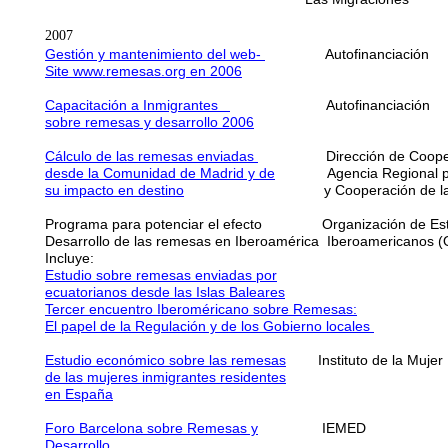
2007
Gestión y mantenimiento del web-
Autofinancia
Site www.remesas.org en 20
06
Capacitación a Inmigrantes
Autofinanciac
sobre remesas y desarrollo 2006
Cálculo de las remesas enviadas
Dirección de Cooperac
desde la Comunidad de Madrid y de
Agencia Regional para
su impacto en destino
y Cooperación de la Comu
Programa para potenciar el efecto Organización 
Desarrollo de las remesas en Iberoamérica Iberoa
Incluye:
Estudio sobre remesas enviadas por
ecuatorianos desde las Islas Baleares
3T 
Tercer encuentro Iberoméricano sobre Remesas:
El papel de la Regulación y de los Gobierno locales
16 
Estudio económico sobre las remesas
Instituto de la
de las mujeres inmigrantes residentes
en España
Foro Barcelona sobre Remesas y
IEMED 4
Desarrollo