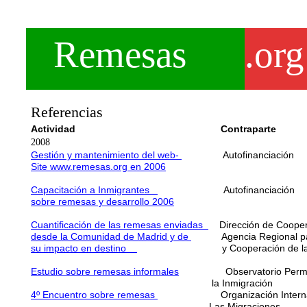
Remesas
.org
Referencias
Actividad Contrapart
2008
Gestión y mantenimiento del web-
Autofinancia
Site www.remesas.org en 20
06
Capacitación a Inmigrantes
Autofinanciac
sobre remesas y desarrollo 2006
C
uantificación
de las remesas enviadas
Dirección de Coope
desde la Comunidad de Madrid y de
Agencia Regional para
su impacto en destino
y Cooperación de la Comu
Estudio sobre
remesas informales
Observatorio Perma
la Inmigración 4
4º Encuentro sobre remesas
Organización Interna
Las Migraciones 6 